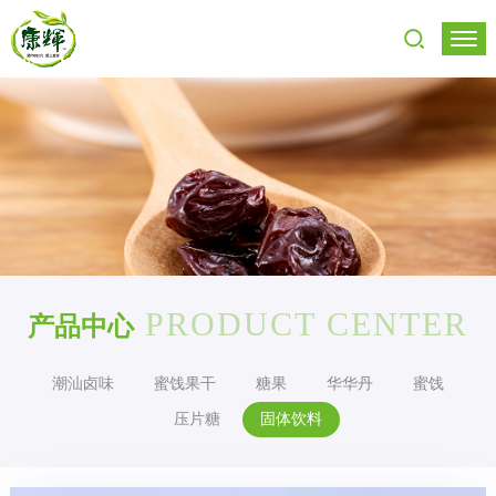
PRODUCT CENTER
产品中心
潮汕卤味
蜜饯果干
糖果
华华丹
蜜饯
压片糖
固体饮料