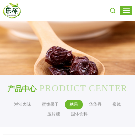
PRODUCT CENTER
产品中心
潮汕卤味
蜜饯果干
糖果
华华丹
蜜饯
压片糖
固体饮料